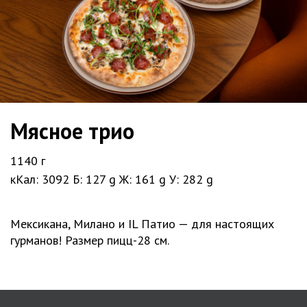
Мясное трио
1140 г
кКал: 3092
Б: 127 g
Ж: 161 g
У: 282 g
Мексикана, Милано и IL Патио — для настоящих
гурманов! Размер пицц-28 см.