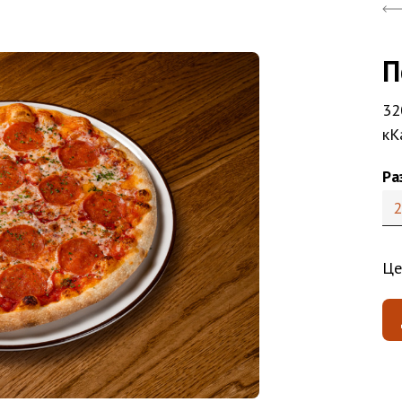
П
32
кК
Ра
2
Це