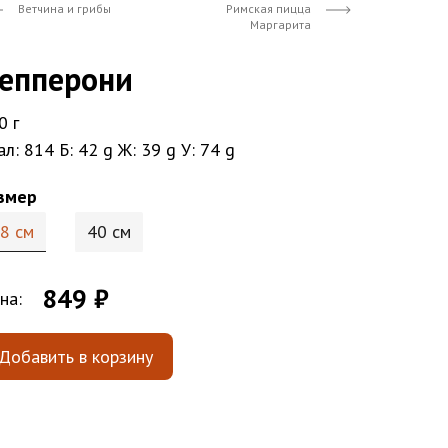
Ветчина и грибы
Римская пицца
Маргарита
епперони
0 г
ал: 814
Б: 42 g
Ж: 39 g
У: 74 g
змер
8 см
40 см
849 ₽
на:
Добавить в корзину