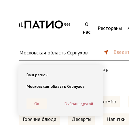
О
Рестораны
нас
Введит
Московская область Серпухов
от 45 мин
от 1500 ₽
179 ₽
Ваш регион
Московская область Серпухов
Наборы на компанию
Новые комбо
Ок
Выбрать другой
Горячие блюда
Десерты
Напитки